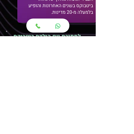
ביטבוקס בשנים האחרונות והופיע
בלמעלה מ-20 מדינות.
למסיבת יום הולדת ביטבוקס
קצבית ומהנה צלצלו או
השאירו פרטים --->
י
054-4863386
שליחה
ל
ליבת כהן
ביקורת אחת