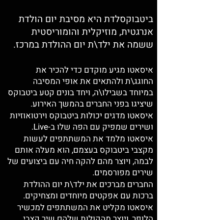
ביטבוקסלדת היא מסיבת יום הולדת
אנרגטית, מוזיקלית והומוריסטית
ששמה את
ילד\ת יום ההולדת במרכז.
איסא
טו מגיע מוקדם
כדי להכיר את
החוגג\ת ולהתאים את אופי המסיבה
במיוחד בשבילו\ה, ויחד בונים קטע ביטבוקס
שיציגו בפני החברים בהמשך האירוע.
איסאטו מדגים יכולות ביטבוקס וירטואוזיות
ושירים שמפיק עם הפה שלו ב-Live.
איסאטו מלמד את המשתתפים לעשות
מקצבי ביטבוקס בעצמם, הוא מעלה אותם
לבמה, ויוצר מהם להקה חיה עם ביצועים של
שירים מפורסמים.
החברים מברכים את ילד\ת יום ההולדת
ברכות עם אפקטים מיוחדים
ומצחיקים
.
איסאטו מקליט את המשתתפים למכשיר
הלופר, ויוצר מהקולות שלהם שיר קצבי