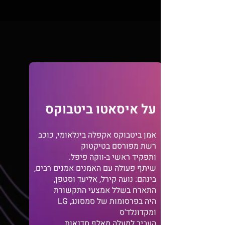
על איס
אטו ביטבוקס
אמן ביטבוקס אקפלה בינלאומי, כוכב
רשת מפורסם בטיקטוק
ותפקיד ראשי ב-ווקה פיפל.
שיתף פעולה עם האמנים אמנים רבים,
בינהם: נועה קירל, אליעד וסטפן,
הת
ארח בשלל אמצעי התקשור
ת
היה בפרסומות של סמסונג, LG
ומקדונלד'ס
העביר למעלה מאלף סדנאות