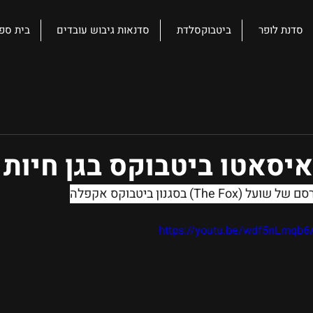
סדנת לופר
ביטבוקסלדת
סדנאות גיבוש עובדים
בית ספ
יסאטו ביטבוקס בגן חיות
T) בסגנון ביטבוקס אקפלה
https://youtu.be/wdf5nLmqb6