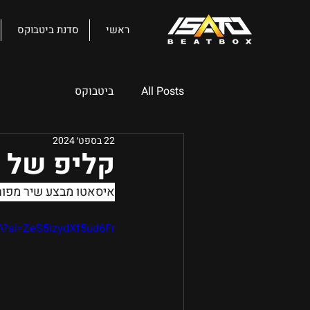
ראשי
סדנת ביטבוקס
All Posts
ביטבוקס
22 בספט׳ 2024
קליפ של א
איסאטו מבצע שיר מפורסם של שועל (he Fox
A?si=ZeS5izydXf5ud6Fr